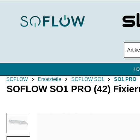
Zum Hauptinhalt springen
HO
SOFLOW
Ersatzteile
SOFLOW SO1
SO1 PRO
SOFLOW SO1 PRO (42) Fixierun
Bildergalerie überspringen