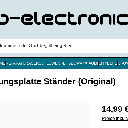
ME
REPARATUR
ACER
SOFLOW
EGRET
SEGWAY
XIAOMI
CITYBLITZ
GRO
gsplatte Ständer (Original)
Regulärer Pr
14,99 
Preise inkl.