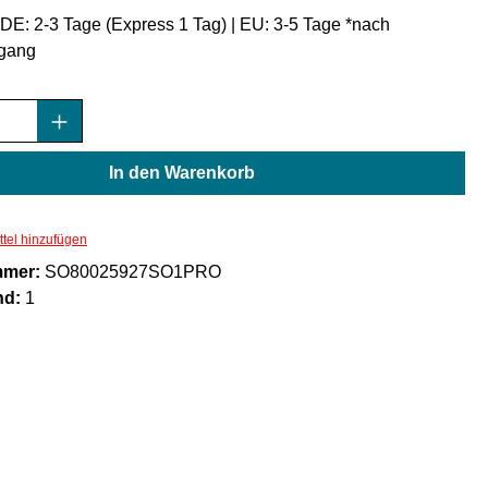
: DE: 2-3 Tage (Express 1 Tag) | EU: 3-5 Tage *nach
gang
Anzahl: Gib den gewünschten Wert ein oder
In den Warenkorb
tel hinzufügen
mmer:
SO80025927SO1PRO
nd:
1