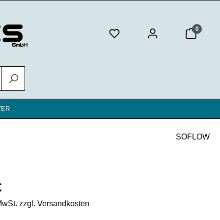
0
VER
SOFLOW
eis:
€
 MwSt. zzgl. Versandkosten