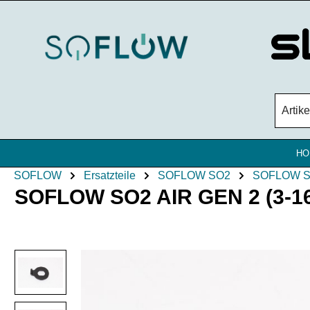
Zum Hauptinhalt springen
HO
SOFLOW
Ersatzteile
SOFLOW SO2
SOFLOW S
SOFLOW SO2 AIR GEN 2 (3-16) 
Bildergalerie überspringen