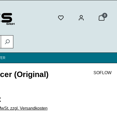
0
VER
er (Original)
SOFLOW
eis:
€
 MwSt. zzgl. Versandkosten