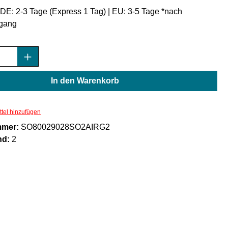
: DE: 2-3 Tage (Express 1 Tag) | EU: 3-5 Tage *nach
gang
Anzahl: Gib den gewünschten Wert ein oder
In den Warenkorb
tel hinzufügen
mmer:
SO80029028SO2AIRG2
nd:
2