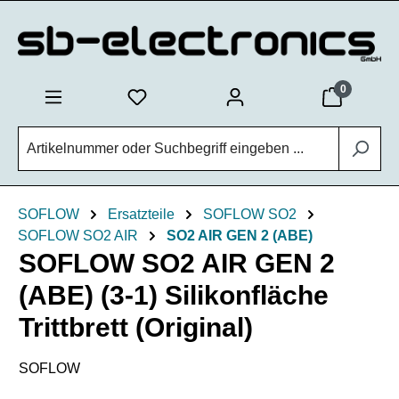
Zum Hauptinhalt springen
0
SOFLOW
Ersatzteile
SOFLOW SO2
SOFLOW SO2 AIR
SO2 AIR GEN 2 (ABE)
SOFLOW SO2 AIR GEN 2
(ABE) (3-1) Silikonfläche
Trittbrett (Original)
SOFLOW