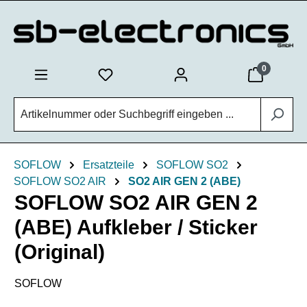
Zum Hauptinhalt springen
0
SOFLOW
Ersatzteile
SOFLOW SO2
SOFLOW SO2 AIR
SO2 AIR GEN 2 (ABE)
SOFLOW SO2 AIR GEN 2
(ABE) Aufkleber / Sticker
(Original)
SOFLOW