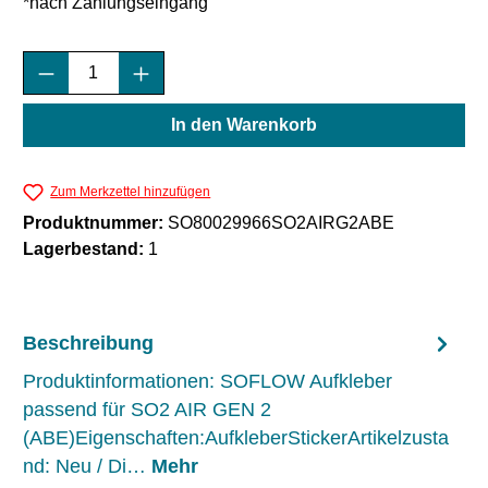
*nach Zahlungseingang
Produkt Anzahl: Gib den gewünschten Wert e
In den Warenkorb
Zum Merkzettel hinzufügen
Produktnummer:
SO80029966SO2AIRG2ABE
Lagerbestand:
1
Beschreibung
Produktinformationen: SOFLOW Aufkleber
passend für SO2 AIR GEN 2
(ABE)Eigenschaften:AufkleberStickerArtikelzusta
nd: Neu / Di…
Mehr