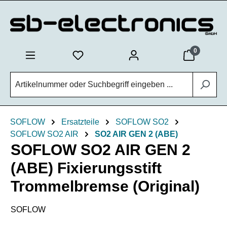
Zum Hauptinhalt springen
0
SOFLOW
Ersatzteile
SOFLOW SO2
SOFLOW SO2 AIR
SO2 AIR GEN 2 (ABE)
SOFLOW SO2 AIR GEN 2
(ABE) Fixierungsstift
Trommelbremse (Original)
SOFLOW