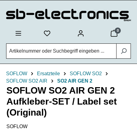
Zum Hauptinhalt springen
0
SOFLOW
Ersatzteile
SOFLOW SO2
SOFLOW SO2 AIR
SO2 AIR GEN 2
SOFLOW SO2 AIR GEN 2
Aufkleber-SET / Label set
(Original)
SOFLOW