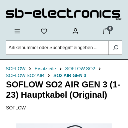
Zum Hauptinhalt springen
0
SOFLOW
Ersatzteile
SOFLOW SO2
SOFLOW SO2 AIR
SO2 AIR GEN 3
SOFLOW SO2 AIR GEN 3 (1-
23) Hauptkabel (Original)
SOFLOW
Bildergalerie überspringen