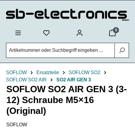
Zum Hauptinhalt springen
0
SOFLOW
Ersatzteile
SOFLOW SO2
SOFLOW SO2 AIR
SO2 AIR GEN 3
SOFLOW SO2 AIR GEN 3 (3-
12) Schraube M5×16
(Original)
SOFLOW