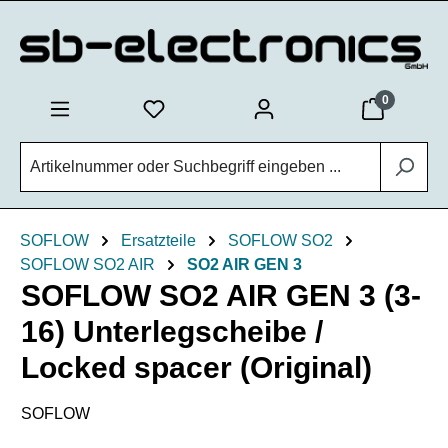
Zum Hauptinhalt springen
0
SOFLOW
Ersatzteile
SOFLOW SO2
SOFLOW SO2 AIR
SO2 AIR GEN 3
SOFLOW SO2 AIR GEN 3 (3-
16) Unterlegscheibe /
Locked spacer (Original)
SOFLOW