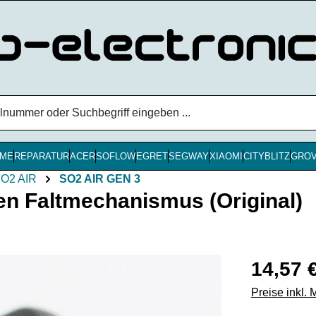
ME
REPARATUR
ACER
SOFLOW
EGRET
SEGWAY
XIAOMI
CITYBLITZ
GRO
O2 AIR
SO2 AIR GEN 3
 Faltmechanismus (Original)
Regulärer Pr
14,57 
Preise inkl.