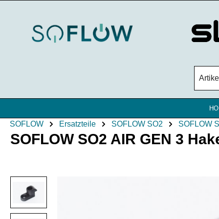
Zum Hauptinhalt springen
HO
SOFLOW
Ersatzteile
SOFLOW SO2
SOFLOW S
SOFLOW SO2 AIR GEN 3 Haken
Bildergalerie überspringen