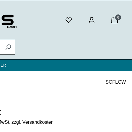
0
VER
SOFLOW
eis:
€
 MwSt. zzgl. Versandkosten