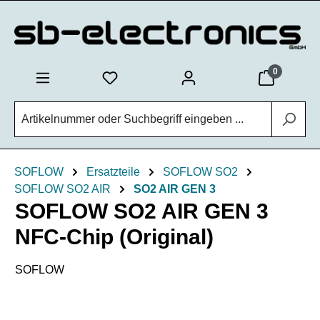
Zum Hauptinhalt springen
0
SOFLOW
Ersatzteile
SOFLOW SO2
SOFLOW SO2 AIR
SO2 AIR GEN 3
SOFLOW SO2 AIR GEN 3
NFC-Chip (Original)
SOFLOW
Bildergalerie überspringen