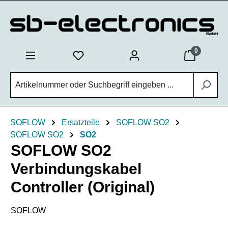
Zum Hauptinhalt springen
0
SOFLOW
Ersatzteile
SOFLOW SO2
SOFLOW SO2
SO2
SOFLOW SO2
Verbindungskabel
Controller (Original)
SOFLOW