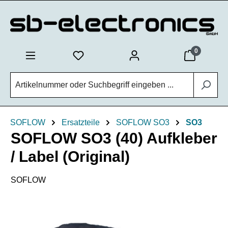
Zum Hauptinhalt springen
0
SOFLOW
Ersatzteile
SOFLOW SO3
SO3
SOFLOW SO3 (40) Aufkleber
/ Label (Original)
SOFLOW
Bildergalerie überspringen