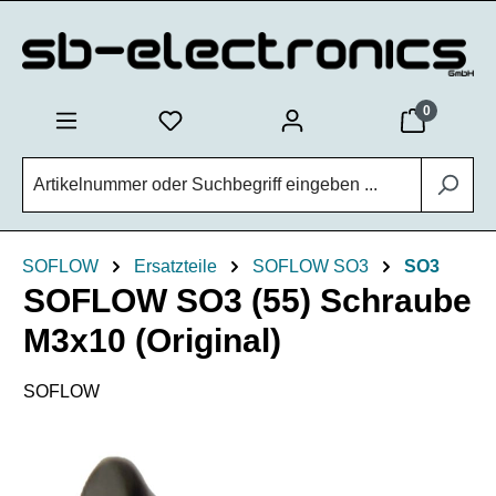
Zum Hauptinhalt springen
0
SOFLOW
Ersatzteile
SOFLOW SO3
SO3
SOFLOW SO3 (55) Schraube
M3x10 (Original)
SOFLOW
Bildergalerie überspringen