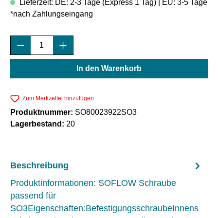
Lieferzeit: DE: 2-3 Tage (Express 1 Tag) | EU: 3-5 Tage
*nach Zahlungseingang
Produkt Anzahl: Gib den gewünschten Wert e
In den Warenkorb
Zum Merkzettel hinzufügen
Produktnummer:
SO80023922SO3
Lagerbestand:
20
Beschreibung
Produktinformationen: SOFLOW Schraube
passend für
SO3Eigenschaften:BefestigungsschraubeInnens