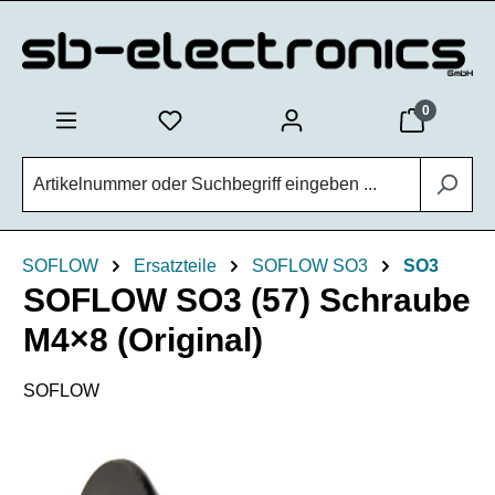
Zum Hauptinhalt springen
0
SOFLOW
Ersatzteile
SOFLOW SO3
SO3
SOFLOW SO3 (57) Schraube
M4×8 (Original)
SOFLOW
Bildergalerie überspringen