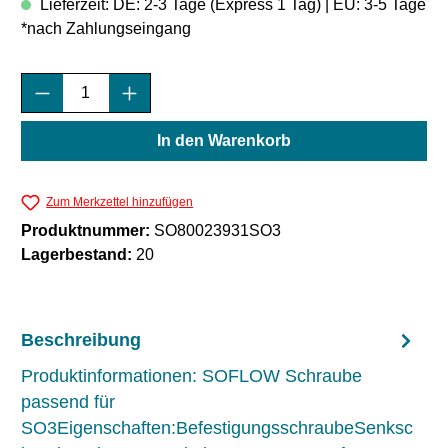
Lieferzeit: DE: 2-3 Tage (Express 1 Tag) | EU: 3-5 Tage
*nach Zahlungseingang
Produkt Anzahl: Gib den gewünschten Wert e
In den Warenkorb
Zum Merkzettel hinzufügen
Produktnummer:
SO80023931SO3
Lagerbestand:
20
Beschreibung
Produktinformationen: SOFLOW Schraube
passend für
SO3Eigenschaften:BefestigungsschraubeSenksc