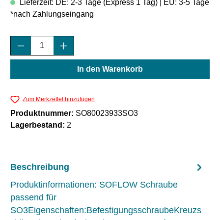
Lieferzeit: DE: 2-3 Tage (Express 1 Tag) | EU: 3-5 Tage
*nach Zahlungseingang
Produkt Anzahl: Gib den gewünschten Wert e
In den Warenkorb
Zum Merkzettel hinzufügen
Produktnummer:
SO80023933SO3
Lagerbestand:
2
Beschreibung
Produktinformationen: SOFLOW Schraube
passend für
SO3Eigenschaften:BefestigungsschraubeKreuzs