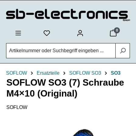
Zum Hauptinhalt springen
0
SOFLOW
Ersatzteile
SOFLOW SO3
SO3
SOFLOW SO3 (7) Schraube
M4×10 (Original)
SOFLOW
Bildergalerie überspringen