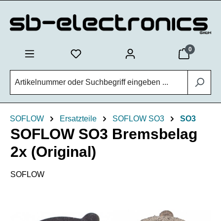
Zum Hauptinhalt springen
0
SOFLOW
Ersatzteile
SOFLOW SO3
SO3
SOFLOW SO3 Bremsbelag
2x (Original)
SOFLOW
Bildergalerie überspringen