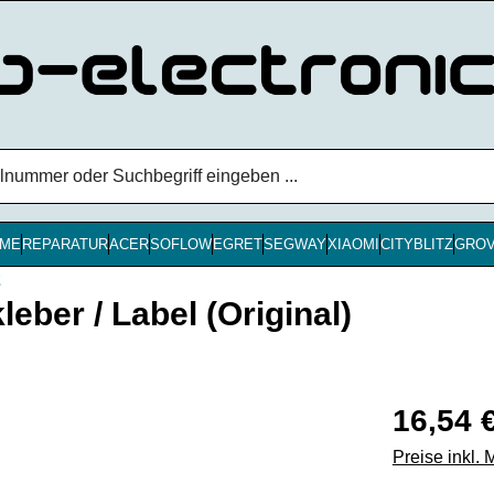
ME
REPARATUR
ACER
SOFLOW
EGRET
SEGWAY
XIAOMI
CITYBLITZ
GRO
2
ber / Label (Original)
Regulärer Pr
16,54 
Preise inkl.