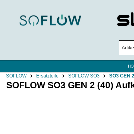
Zum Hauptinhalt springen
HO
SOFLOW
Ersatzteile
SOFLOW SO3
SO3 GEN 
SOFLOW SO3 GEN 2 (40) Aufkle
Bildergalerie überspringen