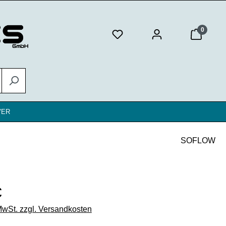
0
VER
SOFLOW
eis:
€
 MwSt. zzgl. Versandkosten