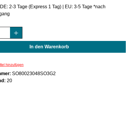
: DE: 2-3 Tage (Express 1 Tag) | EU: 3-5 Tage *nach
gang
Anzahl: Gib den gewünschten Wert ein oder
In den Warenkorb
tel hinzufügen
mmer:
SO80023048SO3G2
nd:
20