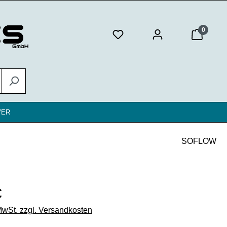
0
VER
SOFLOW
eis:
€
 MwSt. zzgl. Versandkosten