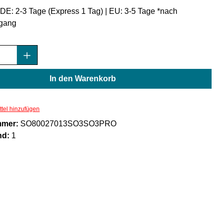
: DE: 2-3 Tage (Express 1 Tag) | EU: 3-5 Tage *nach
gang
Anzahl: Gib den gewünschten Wert ein oder
In den Warenkorb
tel hinzufügen
mmer:
SO80027013SO3SO3PRO
nd:
1