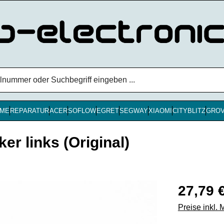
ME
REPARATUR
ACER
SOFLOW
EGRET
SEGWAY
XIAOMI
CITYBLITZ
GRO
r links (Original)
Regulärer Pr
27,79 
Preise inkl.