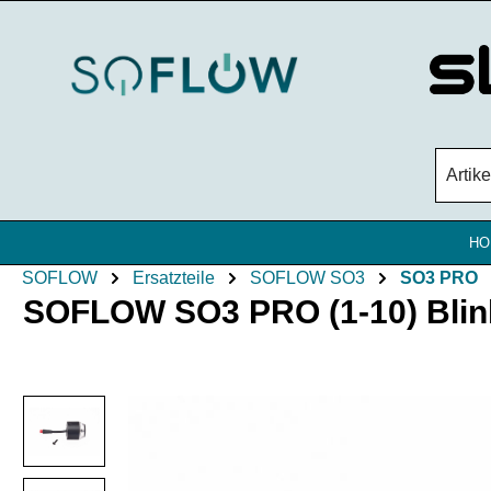
Zum Hauptinhalt springen
HO
SOFLOW
Ersatzteile
SOFLOW SO3
SO3 PRO
SOFLOW SO3 PRO (1-10) Blinke
Bildergalerie überspringen