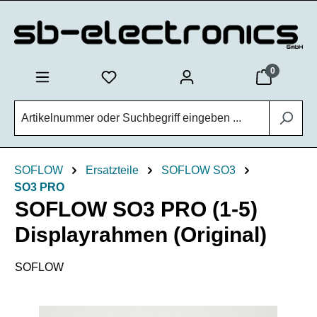
Zum Hauptinhalt springen
0
SOFLOW
Ersatzteile
SOFLOW SO3
SO3 PRO
SOFLOW SO3 PRO (1-5)
Displayrahmen (Original)
SOFLOW
Bildergalerie überspringen