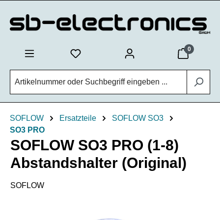
Zum Hauptinhalt springen
0
SOFLOW
Ersatzteile
SOFLOW SO3
SO3 PRO
SOFLOW SO3 PRO (1-8)
Abstandshalter (Original)
SOFLOW
Bildergalerie überspringen