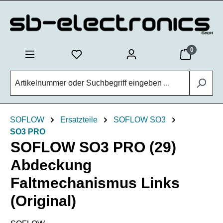
Zum Hauptinhalt springen
0
SOFLOW
Ersatzteile
SOFLOW SO3
SO3 PRO
SOFLOW SO3 PRO (29)
Abdeckung
Faltmechanismus Links
(Original)