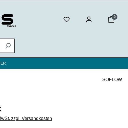
0
VER
SOFLOW
eis:
€
 MwSt. zzgl. Versandkosten