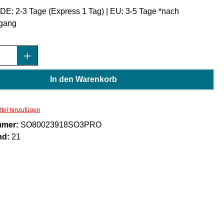
: DE: 2-3 Tage (Express 1 Tag) | EU: 3-5 Tage *nach
gang
Anzahl: Gib den gewünschten Wert ein oder
In den Warenkorb
tel hinzufügen
mmer:
SO80023918SO3PRO
nd:
21