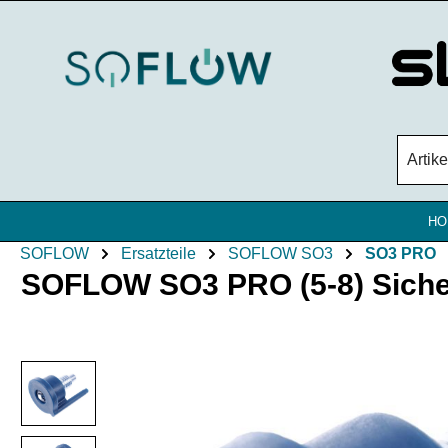
Zum Hauptinhalt springen
HO
SOFLOW
Ersatzteile
SOFLOW SO3
SO3 PRO
SOFLOW SO3 PRO (5-8) Sicherh
Bildergalerie überspringen