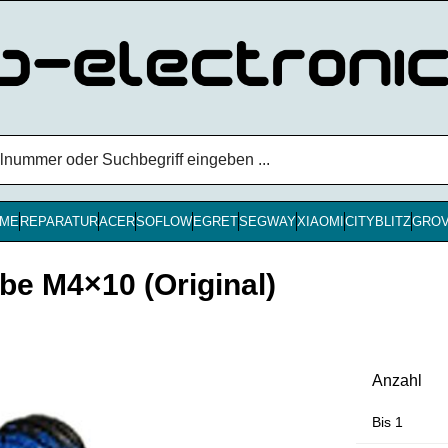
ME
REPARATUR
ACER
SOFLOW
EGRET
SEGWAY
XIAOMI
CITYBLITZ
GRO
e M4×10 (Original)
Anzahl
Bis
1