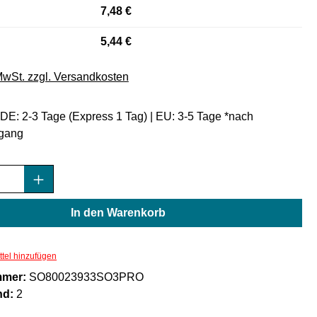
7,48 €
5,44 €
 MwSt. zzgl. Versandkosten
: DE: 2-3 Tage (Express 1 Tag) | EU: 3-5 Tage *nach
gang
Anzahl: Gib den gewünschten Wert ein oder
In den Warenkorb
tel hinzufügen
mmer:
SO80023933SO3PRO
nd:
2