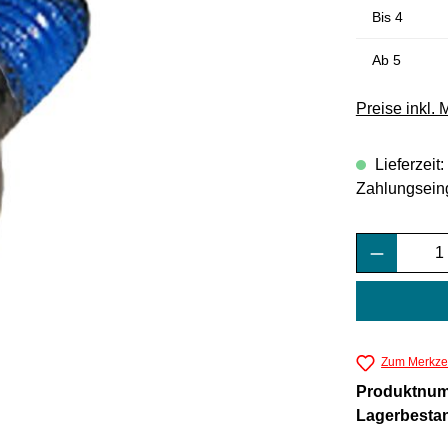
Bis
4
Ab
5
Preise inkl.
Lieferzeit
Zahlungsein
Produkt 
Zum Merkzet
Produktnu
Lagerbesta