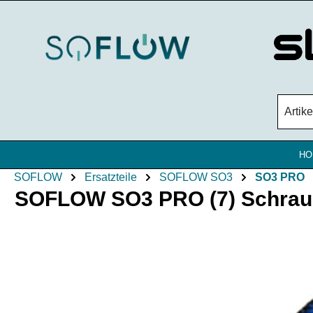
Zum Hauptinhalt springen
HO
SOFLOW
Ersatzteile
SOFLOW SO3
SO3 PRO
SOFLOW SO3 PRO (7) Schraub
Bildergalerie überspringen