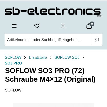
Zum Hauptinhalt springen
0
SOFLOW
Ersatzteile
SOFLOW SO3
SO3 PRO
SOFLOW SO3 PRO (72)
Schraube M4×12 (Original)
SOFLOW
Bildergalerie überspringen