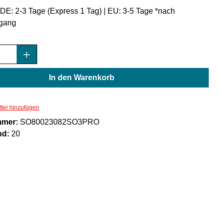
: DE: 2-3 Tage (Express 1 Tag) | EU: 3-5 Tage *nach
gang
Anzahl: Gib den gewünschten Wert ein oder
In den Warenkorb
tel hinzufügen
mmer:
SO80023082SO3PRO
nd:
20