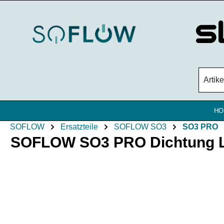
Zum Hauptinhalt springen
HO
SOFLOW
Ersatzteile
SOFLOW SO3
SO3 PRO
SOFLOW SO3 PRO Dichtung Le
Bildergalerie überspringen