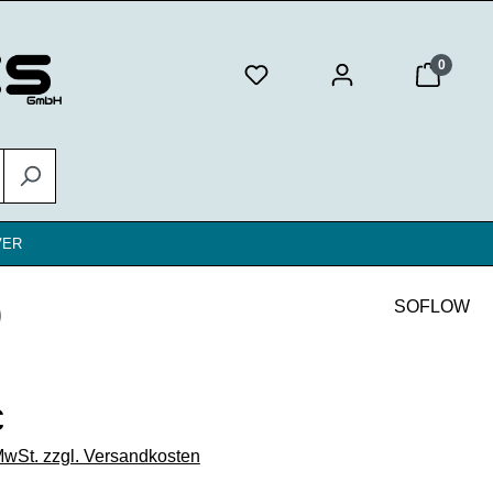
0
VER
)
SOFLOW
eis:
€
 MwSt. zzgl. Versandkosten