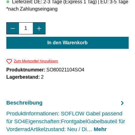
Lieferzeit: DE: 2-3 Tage (Express 1 Tag) | EU: 3-5 Tage
*nach Zahlungseingang
Produkt Anzahl: Gib den gewünschten Wert e
In den Warenkorb
Zum Merkzettel hinzufügen
Produktnummer:
SO80021104SO4
Lagerbestand:
2
Beschreibung
Produktinformationen: SOFLOW Gabel passend
für SO4Eigenschaften:FrontgabelGabelbauteil für
VorderradArtikelzustand: Neu / Di…
Mehr