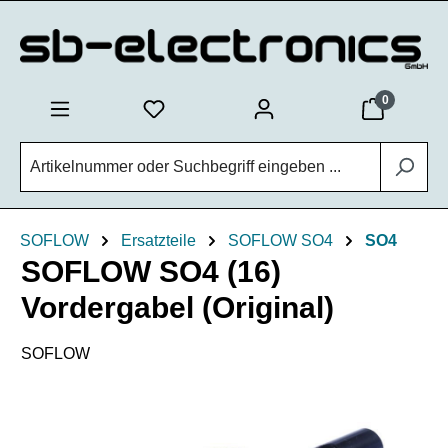
Zum Hauptinhalt springen
0
SOFLOW
Ersatzteile
SOFLOW SO4
SO4
SOFLOW SO4 (16)
Vordergabel (Original)
SOFLOW
Bildergalerie überspringen