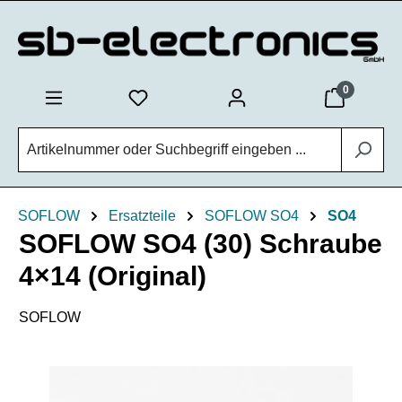
Zum Hauptinhalt springen
0
SOFLOW
Ersatzteile
SOFLOW SO4
SO4
SOFLOW SO4 (30) Schraube
4×14 (Original)
SOFLOW
Bildergalerie überspringen