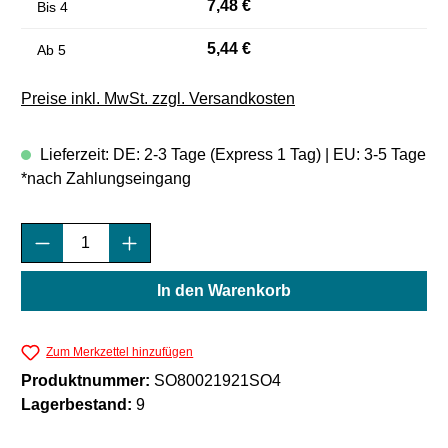
7,48 €
Bis
4
5,44 €
Ab
5
Preise inkl. MwSt. zzgl. Versandkosten
Lieferzeit: DE: 2-3 Tage (Express 1 Tag) | EU: 3-5 Tage
*nach Zahlungseingang
Produkt Anzahl: Gib den gewünschten Wert e
In den Warenkorb
Zum Merkzettel hinzufügen
Produktnummer:
SO80021921SO4
Lagerbestand:
9