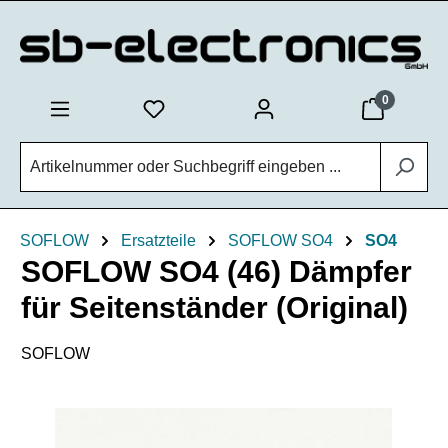
Zum Hauptinhalt springen
0
SOFLOW
Ersatzteile
SOFLOW SO4
SO4
SOFLOW SO4 (46) Dämpfer
für Seitenständer (Original)
SOFLOW
Bildergalerie überspringen