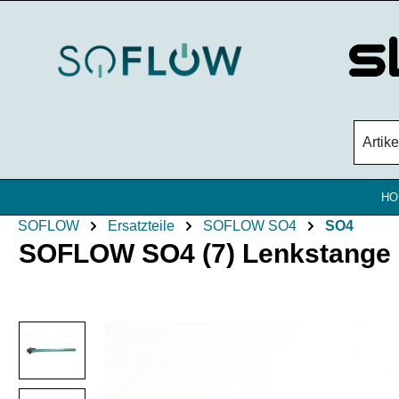
Zum Hauptinhalt springen
HO
SOFLOW
Ersatzteile
SOFLOW SO4
SO4
SOFLOW SO4 (7) Lenkstange i
Bildergalerie überspringen