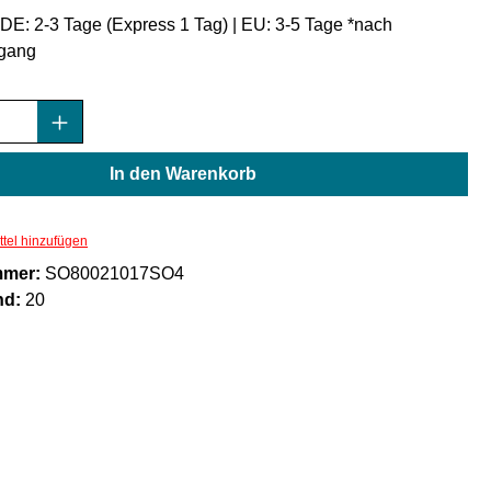
: DE: 2-3 Tage (Express 1 Tag) | EU: 3-5 Tage *nach
gang
Anzahl: Gib den gewünschten Wert ein oder
In den Warenkorb
tel hinzufügen
mmer:
SO80021017SO4
nd:
20