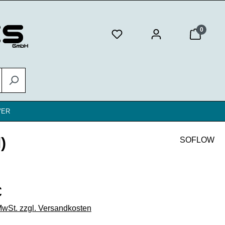
0
VER
)
SOFLOW
eis:
€
 MwSt. zzgl. Versandkosten