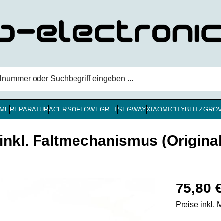
ME
REPARATUR
ACER
SOFLOW
EGRET
SEGWAY
XIAOMI
CITYBLITZ
GRO
nkl. Faltmechanismus (Original
Regulärer Pr
75,80 
Preise inkl.