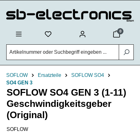
Zum Hauptinhalt springen
0
SOFLOW
Ersatzteile
SOFLOW SO4
SO4 GEN 3
SOFLOW SO4 GEN 3 (1-11)
Geschwindigkeitsgeber
(Original)
SOFLOW