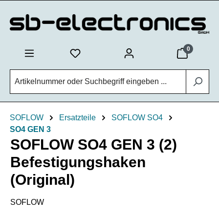
Zum Hauptinhalt springen
0
SOFLOW
Ersatzteile
SOFLOW SO4
SO4 GEN 3
SOFLOW SO4 GEN 3 (2)
Befestigungshaken
(Original)
SOFLOW