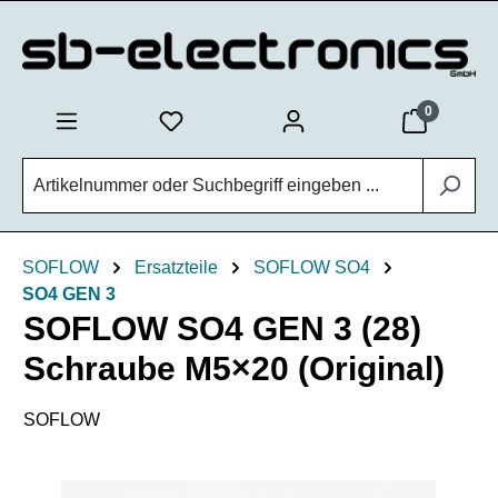
Zum Hauptinhalt springen
0
SOFLOW
Ersatzteile
SOFLOW SO4
SO4 GEN 3
SOFLOW SO4 GEN 3 (28)
Schraube M5×20 (Original)
SOFLOW
Bildergalerie überspringen