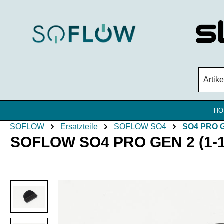
Zum Hauptinhalt springen
HO
SOFLOW
Ersatzteile
SOFLOW SO4
SO4 PRO 
SOFLOW SO4 PRO GEN 2 (1-18
Bildergalerie überspringen