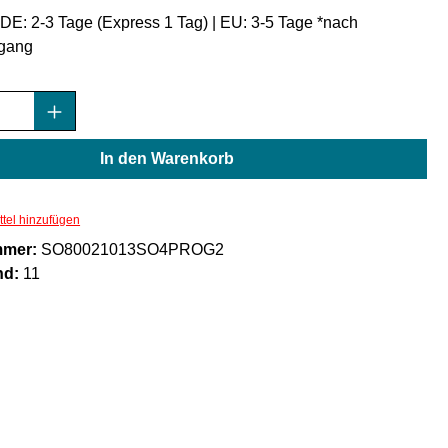
: DE: 2-3 Tage (Express 1 Tag) | EU: 3-5 Tage *nach
gang
Anzahl: Gib den gewünschten Wert ein oder
In den Warenkorb
tel hinzufügen
mmer:
SO80021013SO4PROG2
nd:
11