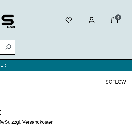
0
VER
SOFLOW
eis:
€
 MwSt. zzgl. Versandkosten