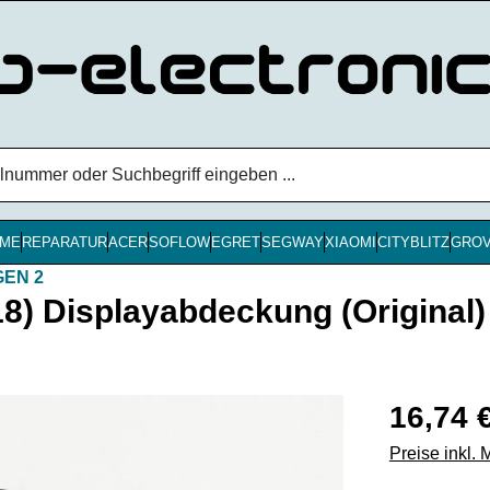
ME
REPARATUR
ACER
SOFLOW
EGRET
SEGWAY
XIAOMI
CITYBLITZ
GRO
GEN 2
) Displayabdeckung (Original)
Regulärer Pr
16,74 
Preise inkl.