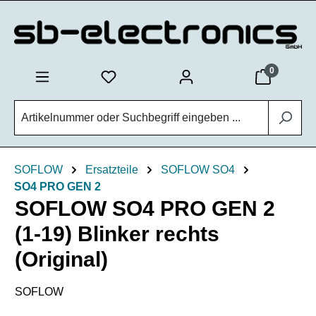
Zum Hauptinhalt springen
0
SOFLOW
Ersatzteile
SOFLOW SO4
SO4 PRO GEN 2
SOFLOW SO4 PRO GEN 2
(1-19) Blinker rechts
(Original)
SOFLOW