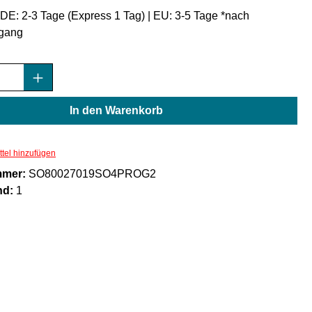
: DE: 2-3 Tage (Express 1 Tag) | EU: 3-5 Tage *nach
gang
Anzahl: Gib den gewünschten Wert ein oder
In den Warenkorb
tel hinzufügen
mmer:
SO80027019SO4PROG2
nd:
1