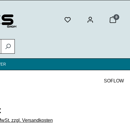
0
VER
SOFLOW
eis:
€
 MwSt. zzgl. Versandkosten