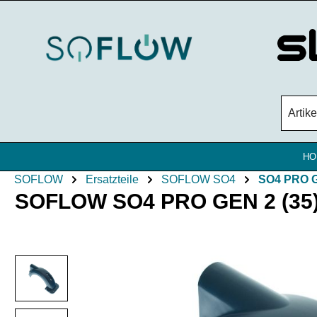
Zum Hauptinhalt springen
HO
SOFLOW
Ersatzteile
SOFLOW SO4
SO4 PRO 
SOFLOW SO4 PRO GEN 2 (35) S
Bildergalerie überspringen