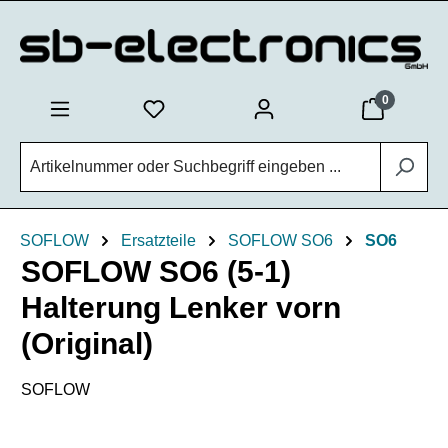
Zum Hauptinhalt springen
0
SOFLOW
Ersatzteile
SOFLOW SO6
SO6
SOFLOW SO6 (5-1)
Halterung Lenker vorn
(Original)
SOFLOW