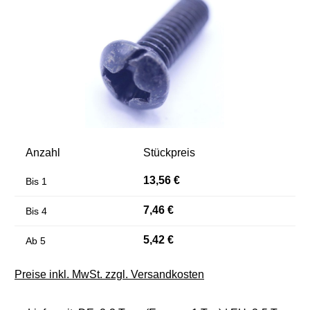
Anzahl
Stückpreis
13,56 €
Bis
1
7,46 €
Bis
4
5,42 €
Ab
5
Preise inkl. MwSt. zzgl. Versandkosten