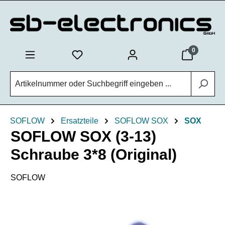
Zum Hauptinhalt springen
0
SOFLOW
Ersatzteile
SOFLOW SOX
SOX
SOFLOW SOX (3-13)
Schraube 3*8 (Original)
SOFLOW
Bildergalerie überspringen