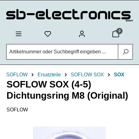
Zum Hauptinhalt springen
0
SOFLOW
Ersatzteile
SOFLOW SOX
SOX
SOFLOW SOX (4-5)
Dichtungsring M8 (Original)
SOFLOW
Bildergalerie überspringen