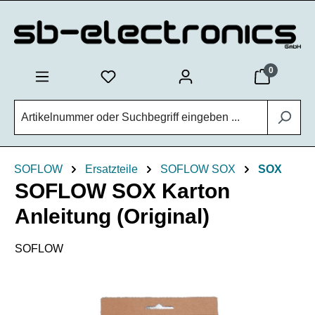
Zum Hauptinhalt springen
0
SOFLOW
Ersatzteile
SOFLOW SOX
SOX
SOFLOW SOX Karton
Anleitung (Original)
SOFLOW
Bildergalerie überspringen