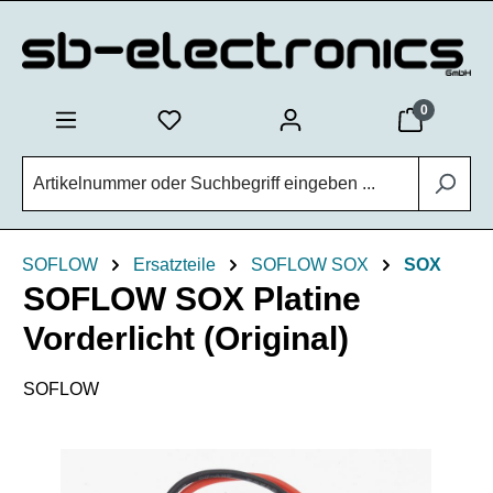
Zum Hauptinhalt springen
0
SOFLOW
Ersatzteile
SOFLOW SOX
SOX
SOFLOW SOX Platine
Vorderlicht (Original)
SOFLOW
Bildergalerie überspringen