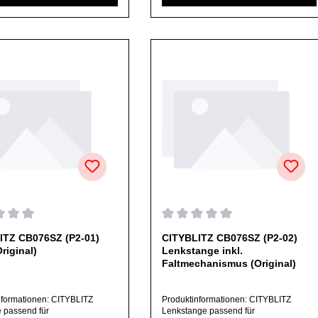
op befindet, frage dieses bitte
angebotenen Ersatzteile sind, falls nicht
l oder telefonisch bei uns
ausdrücklich angegeben,
ngebotenen Ersatzteile sind,
ausschließlich originale Ersatzteile des
ht ausdrücklich angegeben,
Herstellers.Produkt kann von Abbildung
ßlich originale Ersatzteile des
abweichen.
rs.Produkt kann von Abbildung
n.
chnittliche Bewertung von 0 von 5 Sternen
Durchschnittliche Bewertung v
ITZ CB076SZ (P2-01)
CITYBLITZ CB076SZ (P2-02)
Original)
Lenkstange inkl.
Faltmechanismus (Original)
nformationen: CITYBLITZ
Produktinformationen: CITYBLITZ
 passend für
Lenkstange passend für