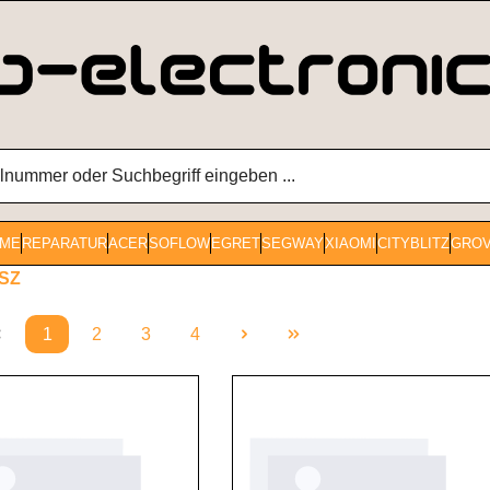
ME
REPARATUR
ACER
SOFLOW
EGRET
SEGWAY
XIAOMI
CITYBLITZ
GRO
SZ
1
2
3
4
Seite
Seite
Seite
Seite