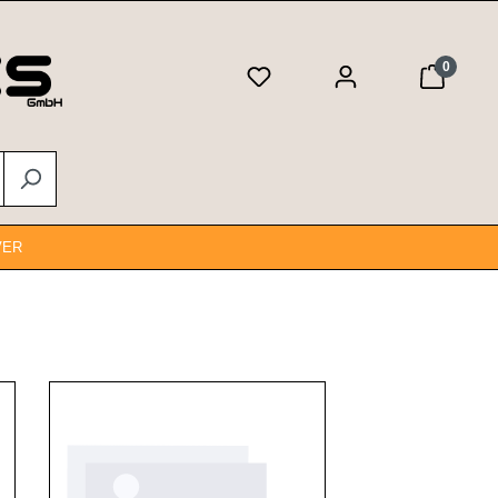
0
VER