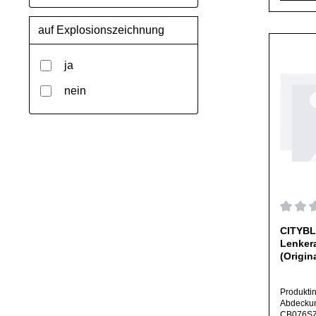
ausdrück
ausschlie
Herstelle
auf Explosionszeichnung
abweiche
ja
nein
Durchs
CITYBL
Lenker
(Origin
Produkti
Abdeckun
CB076SZE