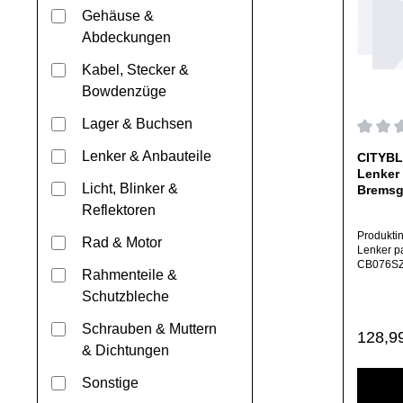
Gehäuse &
Abdeckungen
Kabel, Stecker &
Bowdenzüge
Lager & Buchsen
Durchs
Lenker & Anbauteile
CITYBL
Lenker 
Licht, Blinker &
Bremsgr
Reflektoren
Produkti
Rad & Motor
Lenker p
CB076SZE
Rahmenteile &
mit Gasgr
Bremsgrif
Schutzbleche
Bezug vo
(Original
Schrauben & Muttern
Regulä
128,9
für ein a
& Dichtungen
welches s
Shop befi
Mail oder
Sonstige
angeboten