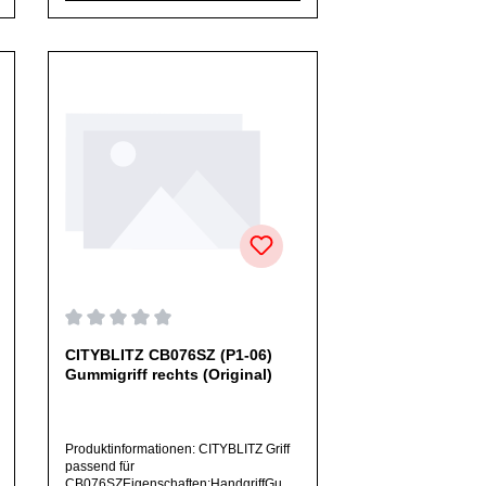
ausschließlich originale Ersatzteile des
Herstellers.Produkt kann von Abbildung
abweichen.
on 0 von 5 Sternen
Durchschnittliche Bewertung von 0 von 5 Sternen
CITYBLITZ CB076SZ (P1-06)
Gummigriff rechts (Original)
Produktinformationen: CITYBLITZ Griff
passend für
CB076SZEigenschaften:HandgriffGum