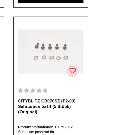
welches sich noch nicht bei uns im
Shop befindet, frage dieses bitte per E-
Mail oder telefonisch bei uns an.Alle
angebotenen Ersatzteile sind, falls nicht
ausdrücklich angegeben,
ausschließlich originale Ersatzteile des
Herstellers.Produkt kann von Abbildung
abweichen.
on 0 von 5 Sternen
Durchschnittliche Bewertung von 0 von 5 Sternen
CITYBLITZ CB076SZ (P2-03)
Schrauben 5x14 (5 Stück)
(Original)
Produktinformationen: CITYBLITZ
Schraube passend für