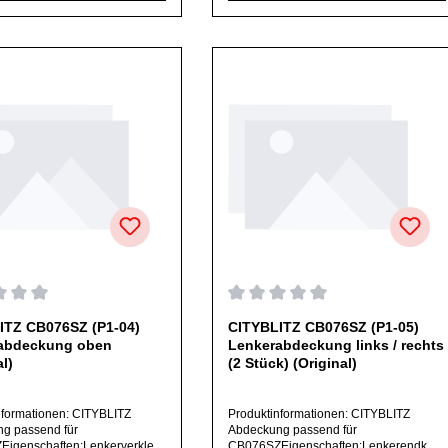
lich angegeben,
welches sich noch nicht bei uns im
ßlich originale Ersatzteile des
Shop befindet, frage dieses bitte per E-
rs.Produkt kann von Abbildung
Mail oder telefonisch bei uns an.Alle
n.
angebotenen Ersatzteile sind, falls nicht
ausdrücklich angegeben,
ausschließlich originale Ersatzteile des
Herstellers.Produkt kann von Abbildung
abweichen.
chnittliche Bewertung von 0 von 5 Sternen
Durchschnittliche Bewertung v
ITZ CB076SZ (P1-04)
CITYBLITZ CB076SZ (P1-05)
abdeckung oben
Lenkerabdeckung links / rechts
al)
(2 Stück) (Original)
nformationen: CITYBLITZ
Produktinformationen: CITYBLITZ
g passend für
Abdeckung passend für
igenschaften:Lenkerverkleid
CB076SZEigenschaften:Lenkerendkap