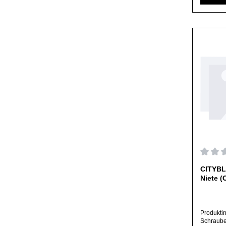
uns im Sh
per E-Mai
an.Alle a
falls nic
ausschlie
Herstelle
abweiche
Durchs
CITYBL
Niete (
Produkti
Schraube