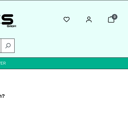
0
VER
n?