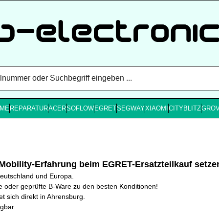
ME
REPARATUR
ACER
SOFLOW
EGRET
SEGWAY
XIAOMI
CITYBLITZ
GRO
Mobility-Erfahrung beim EGRET-Ersatzteilkauf setze
 Deutschland und Europa.
e oder geprüfte B-Ware zu den besten Konditionen!
 sich direkt in Ahrensburg.
gbar.