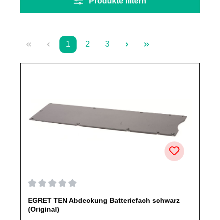
Produkte filtern
1
2
3
Seite
Seite
Seite
Durchschnittliche Bewertung von 0 von 5 Sternen
EGRET TEN Abdeckung Batteriefach schwarz
(Original)