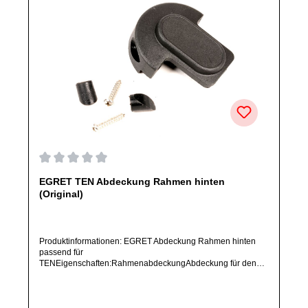
Durchschnittliche Bewertung von 0 von 5 Sternen
EGRET TEN Abdeckung Rahmen hinten
(Original)
Produktinformationen: EGRET Abdeckung Rahmen hinten
passend für
TENEigenschaften:RahmenabdeckungAbdeckung für den
hinteren RahmenbereichPosition: hintenArtikelzustand: Neu /
Direkter Bezug vom Hersteller (Originalware)Solltest Du ein
Ersatzteil für ein anderes Produkt benötigen, welches sich
noch nicht bei uns im Shop befindet, frage dieses bitte per E-