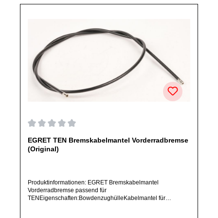
Durchschnittliche Bewertung von 0 von 5 Sternen
EGRET TEN Bremskabelmantel Vorderradbremse
(Original)
Produktinformationen: EGRET Bremskabelmantel
Vorderradbremse passend für
TENEigenschaften:BowdenzughülleKabelmantel für
VorderradbremsePosition: VorderradArtikelzustand: Neu /
Direkter Bezug vom Hersteller (Originalware)Solltest Du ein