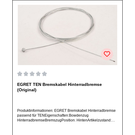
Durchschnittliche Bewertung von 0 von 5 Sternen
EGRET TEN Bremskabel Hinterradbremse
(Original)
Produktinformationen: EGRET Bremskabel Hinterradbremse
passend für TENEigenschaften:Bowdenzug
HinterradbremseBremszugPosition: HintenArtikelzustand:
Neu / Direkter Bezug vom Hersteller (Originalware)Solltest
Du ein Ersatzteil für ein anderes Produkt benötigen, welches
sich noch nicht bei uns im Shop befindet, frage dieses bitte