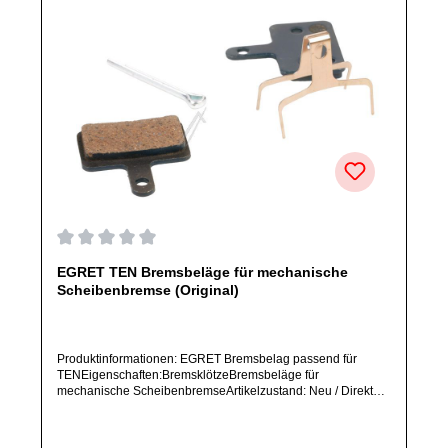
Durchschnittliche Bewertung von 0 von 5 Sternen
EGRET TEN Bremsbeläge für mechanische
Scheibenbremse (Original)
Produktinformationen: EGRET Bremsbelag passend für
TENEigenschaften:BremsklötzeBremsbeläge für
mechanische ScheibenbremseArtikelzustand: Neu / Direkter
Bezug vom Hersteller (Originalware)Solltest Du ein Ersatzteil
für ein anderes Produkt benötigen, welches sich noch nicht
bei uns im Shop befindet, frage dieses bitte per E-Mail oder