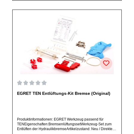
Durchschnittliche Bewertung von 0 von 5 Sternen
EGRET TEN Entlüftungs-Kit Bremse (Original)
Produktinformationen: EGRET Werkzeug passend für
TENEigenschaften:BremsenlüftungssetWerkzeug-Set zum
Entlüften der HydraulikbremseArtikelzustand: Neu / Direkter
Bezug vom Hersteller (Originalware)Solltest Du ein Ersatzteil