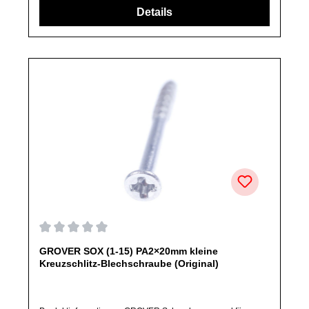
abweichen.
Durchschnittliche Bewertung von 0 von 5 Sternen
GROVER SOX (1-15) PA2×20mm kleine
Kreuzschlitz-Blechschraube (Original)
Produktinformationen: GROVER Schraube passend für
SOXEigenschaften:PA2×20mm kleine Kreuzschlitz-
BlechschraubePA2×20mm small head cross pan head self