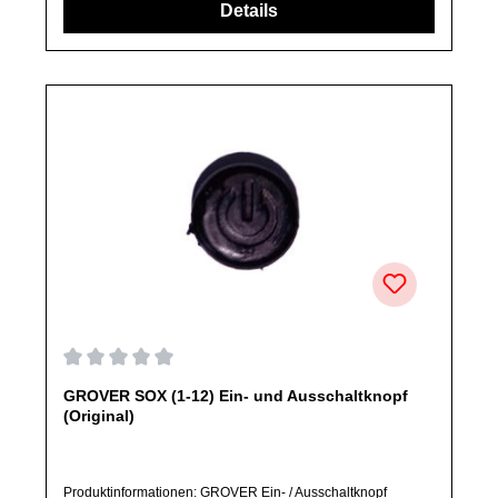
abweichen.
Durchschnittliche Bewertung von 0 von 5 Sternen
GROVER SOX (1-12) Ein- und Ausschaltknopf
(Original)
Produktinformationen: GROVER Ein- / Ausschaltknopf
passend für
SOXEigenschaften:Ein-/AusschalterSchalterknopfArtikelzusta
nd: Neu / Direkter Bezug vom Hersteller (Originalware)Bitte