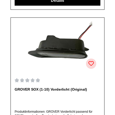
Durchschnittliche Bewertung von 0 von 5 Sternen
GROVER SOX (1-10) Vorderlicht (Original)
Produktinformationen: GROVER Vorderlicht passend für
SOXEigenschaften:FrontscheinwerferScheinwerfer
vornePosition: vorneArtikelzustand: Neu / Direkter Bezug vom
Hersteller (Originalware)Bitte bestelle dieses Ersatzteil nur,