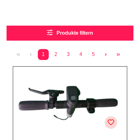
Produkte filtern
1
2
3
4
5
Seite
Seite
Seite
Seite
Seite
Durchschnittliche Bewertung von 0 von 5 Sternen
GROVER SOX (1) Lenker komplett ohne Blinker