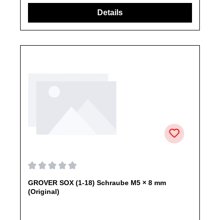
angegeben, ausschließlich originale Ersatzteile des
Herstellers.Produkt kann von Abbildung abweichen.
Durchschnittliche Bewertung von 0 von 5 Sternen
GROVER SOX (1-18) Schraube M5 × 8 mm
(Original)
Produktinformationen: GROVER Schraube passend für
SOXEigenschaften:BefestigungsschraubeRundkopfschraube
mit InnensechskantFarbe: SchwarzArtikelzustand: Neu /