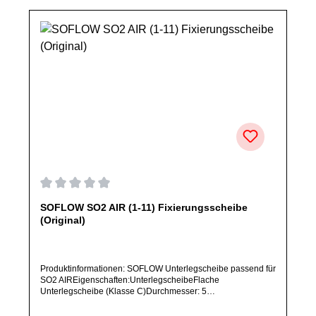
Durchschnittliche Bewertung von 0 von 5 Sternen
SOFLOW SO2 AIR (1-11) Fixierungsscheibe
(Original)
Produktinformationen: SOFLOW Unterlegscheibe passend für
SO2 AIREigenschaften:UnterlegscheibeFlache
Unterlegscheibe (Klasse C)Durchmesser: 5
mmArtikelzustand: Neu / Direkter Bezug vom Hersteller
(Originalware)Bitte bestelle dieses Ersatzteil nur, wenn du