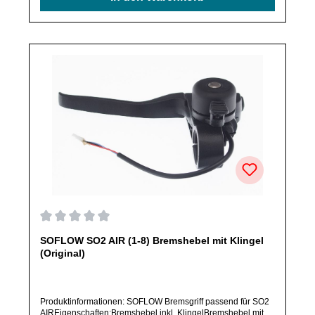
Mail oder telefonisch bei uns an.Alle angebotenen Ersatzteile
sind, falls nicht ausdrücklich angegeben, ausschließlich
originale Ersatzteile des Herstellers.Produkt kann von
Abbildung abweichen.
Durchschnittliche Bewertung von 0 von 5 Sternen
SOFLOW SO2 AIR (1-8) Bremshebel mit Klingel
(Original)
Produktinformationen: SOFLOW Bremsgriff passend für SO2
AIREigenschaften:Bremshebel inkl. KlingelBremshebel mit