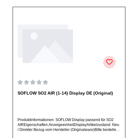
Durchschnittliche Bewertung von 0 von 5 Sternen
SOFLOW SO2 AIR (1-14) Display DE (Original)
Produktinformationen: SOFLOW Display passend für SO2
AIREigenschaften:AnzeigeeinheitDisplayArtikelzustand: Neu
/ Direkter Bezug vom Hersteller (Originalware)Bitte bestelle
dieses Ersatzteil nur, wenn du SICHER das im Titel