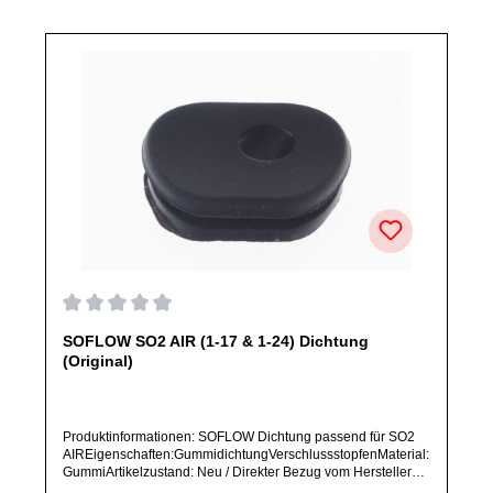
Abbildung abweichen.
Durchschnittliche Bewertung von 0 von 5 Sternen
SOFLOW SO2 AIR (1-17 & 1-24) Dichtung
(Original)
Produktinformationen: SOFLOW Dichtung passend für SO2
AIREigenschaften:GummidichtungVerschlussstopfenMaterial:
GummiArtikelzustand: Neu / Direkter Bezug vom Hersteller
(Originalware)Bitte bestelle dieses Ersatzteil nur, wenn du