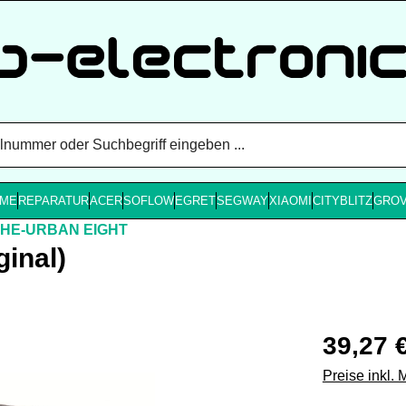
ME
REPARATUR
ACER
SOFLOW
EGRET
SEGWAY
XIAOMI
CITYBLITZ
GRO
THE-URBAN EIGHT
inal)
Regulärer Pr
39,27 
Preise inkl.