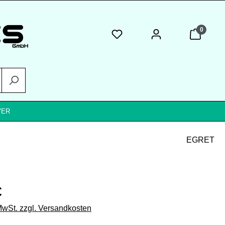
0
VER
EGRET
eis:
€
 MwSt. zzgl. Versandkosten