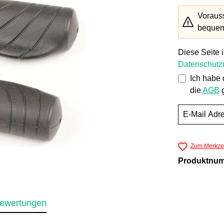
Vorauss
bequem 
Diese Seite 
Datenschutzr
Ich habe
die
AGB
g
Zum Merkzet
Produktnu
ewertungen