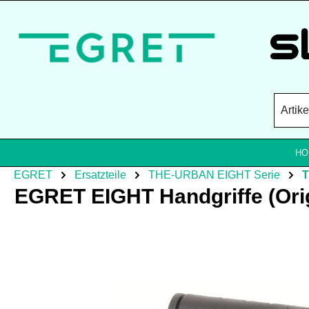
Zum Hauptinhalt springen
HO
EGRET
Ersatzteile
THE-URBAN EIGHT Serie
EGRET EIGHT Handgriffe (Orig
Bildergalerie überspringen