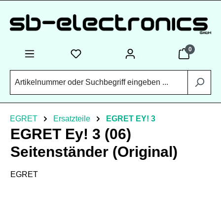
Zum Hauptinhalt springen
0
EGRET
Ersatzteile
EGRET EY! 3
EGRET Ey! 3 (06)
Seitenständer (Original)
EGRET
Bildergalerie überspringen