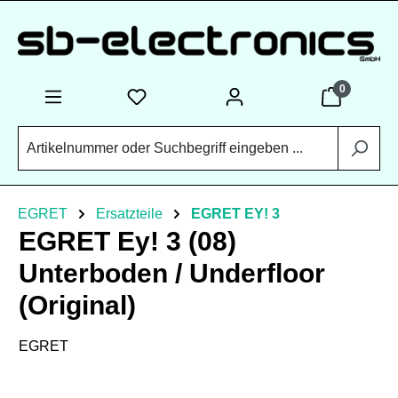
Zum Hauptinhalt springen
0
EGRET
Ersatzteile
EGRET EY! 3
EGRET Ey! 3 (08)
Unterboden / Underfloor
(Original)
EGRET