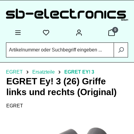
Zum Hauptinhalt springen
0
EGRET
Ersatzteile
EGRET EY! 3
EGRET Ey! 3 (26) Griffe
links und rechts (Original)
EGRET
Bildergalerie überspringen